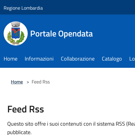
Salta al contenuto principale
Regione Lombardia
Portale Opendata
Home
Informazioni
Collaborazione
Catalogo
Lo
Home
>
Feed Rss
Feed Rss
Questo sito offre i suoi contenuti con il sistema RSS (R
pubblicate.